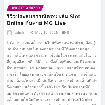
UNCATEGORIZED
รีวิวประสบการณ์ตรง: เล่น Slot
Online กับค่าย MG Live
admin
May 10, 2026
0
ในโลกของเกมสล็อตออนไลน์ที่แข่งขันกันอย่างดุเดือด ผู้
เล่นจำนวนมากเริ่มมองหาค่ายเกมที่ให้ทั้งความสนุก
ความลื่นไหล และความน่าเชื่อถือในการเล่น หนึ่งในค่าย
ที่ถูกพูดถึงบ่อยคือ MG Live ซึ่งเป็นผู้พัฒนาเกมที่โดดเด่น
ด้านภาพสวย เอฟเฟกต์จัดเต็ม และระบบเกมที่ตอบสนอง
รวดเร็ว โดยผู้เล่นหลายคนที่สนใจเริ่มต้นจากการเข้าเล่น
ผ่าน สล็อตเว็บตรง เพื่อสัมผัสประสบการณ์เกมสล็อตที่เข้า
ถึงง่ายและเสถียรมากขึ้น MG Live ถือเป็นค่ายเกมที่มี
เอกลักษณ์เฉพาะตัว เพราะเน้นการผสมผสานระหว่างเกม
สล็อตแบบดั้งเดิมกับประสบการณ์เกมสมัยใหม่ได้อย่าง