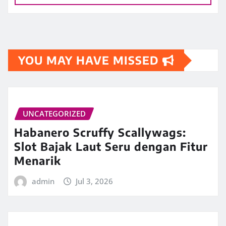
YOU MAY HAVE MISSED
UNCATEGORIZED
Habanero Scruffy Scallywags:
Slot Bajak Laut Seru dengan Fitur
Menarik
admin
Jul 3, 2026