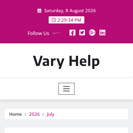
Skip
Saturday, 8 August 2026
to
content
2:29:34 PM
Follow Us
Vary Help
Home
2026
July