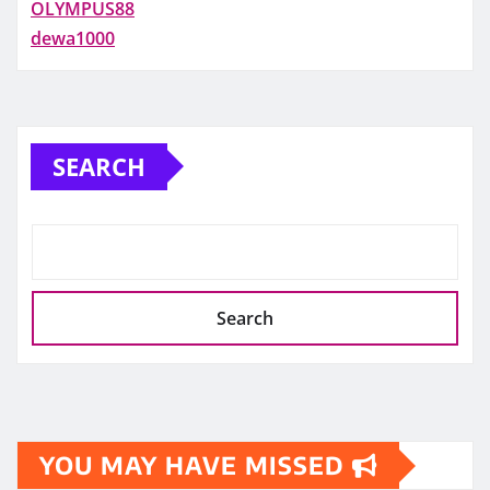
OLYMPUS88
dewa1000
SEARCH
Search
YOU MAY HAVE MISSED