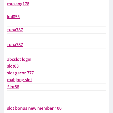
musang178
koi855
tuna787
tuna787
abcslot login
slot88
slot gacor 777
mahjong slot
Slot88
slot bonus new member 100