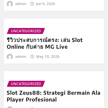
admin
Jun 9, 2026
UNCATEGORIZED
รีวิวประสบการณ์ตรง: เล่น Slot
Online กับค่าย MG Live
admin
May 10, 2026
UNCATEGORIZED
Slot Zeus88: Strategi Bermain Ala
Player Profesional