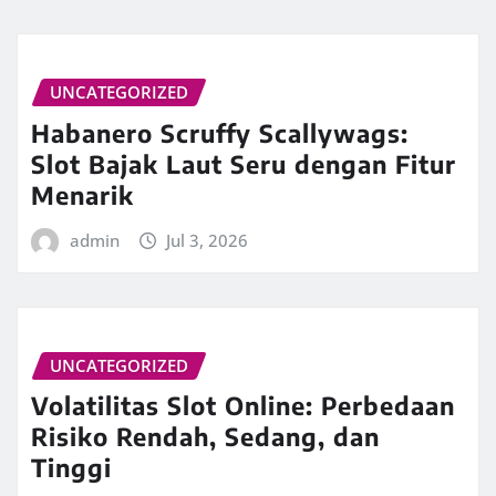
UNCATEGORIZED
Habanero Scruffy Scallywags:
Slot Bajak Laut Seru dengan Fitur
Menarik
admin
Jul 3, 2026
UNCATEGORIZED
Volatilitas Slot Online: Perbedaan
Risiko Rendah, Sedang, dan
Tinggi